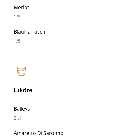
Merlot
1/8 l
Blaufränkisch
1/8 l
Liköre
Baileys
2 cl
Amaretto Di Saronno