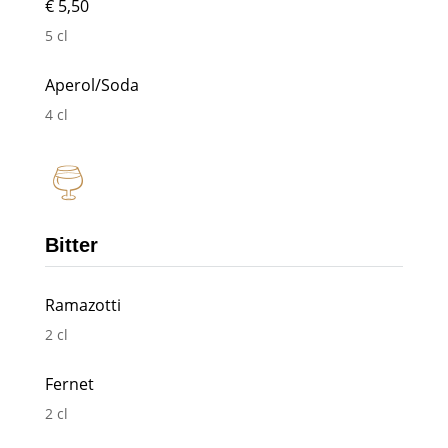
€ 5,50
5 cl
Aperol/Soda
4 cl
Bitter
Ramazotti
2 cl
Fernet
2 cl