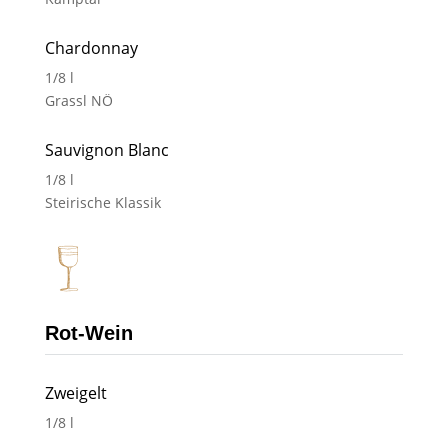
Chardonnay
1/8 l
Grassl NÖ
Sauvignon Blanc
1/8 l
Steirische Klassik
Rot-Wein
Zweigelt
1/8 l