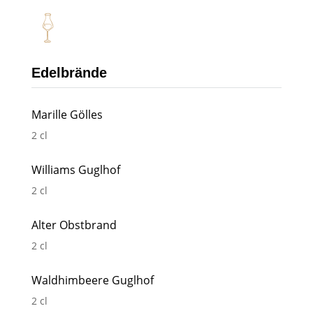
Edelbrände
Marille Gölles
2 cl
Williams Guglhof
2 cl
Alter Obstbrand
2 cl
Waldhimbeere Guglhof
2 cl